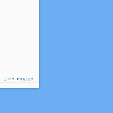
ム
｜
ビジネス・IT学習
｜
音楽