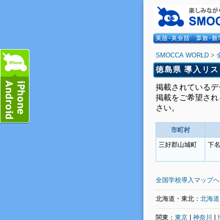
SMOCCA WORLD
>
徳島県 導入リス
掲載されているデ
掲載をご希望され
さい。
市町村
三好郡山城町
下
全国学校導入マップへ
北海道・東北：
北海道
関東：
東京
|
神奈川
|