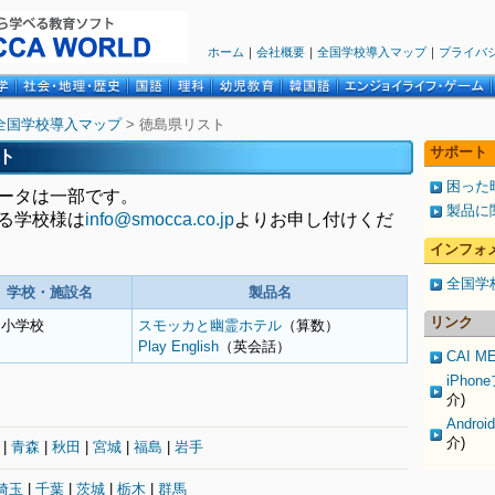
ホーム
｜
会社概要
｜
全国学校導入マップ
｜
プライバ
全国学校導入マップ
> 徳島県リスト
サポート
ト
困った時
ータは一部です。
製品に
る学校様は
info@smocca.co.jp
よりお申し付けくだ
インフォ
全国学
学校・施設名
製品名
リンク
名小学校
スモッカと幽霊ホテル
（算数）
Play English
（英会話）
CAI M
iPho
介)
Andr
介)
|
青森
|
秋田
|
宮城
|
福島
|
岩手
埼玉
|
千葉
|
茨城
|
栃木
|
群馬