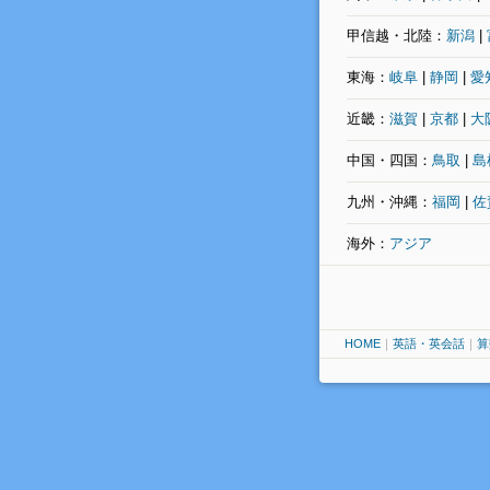
甲信越・北陸：
新潟
|
東海：
岐阜
|
静岡
|
愛
近畿：
滋賀
|
京都
|
大
中国・四国：
鳥取
|
島
九州・沖縄：
福岡
|
佐
海外：
アジア
HOME
｜
英語・英会話
｜
算