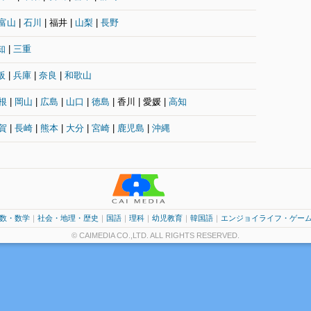
富山
|
石川
| 福井 |
山梨
|
長野
知
|
三重
阪
|
兵庫
|
奈良
|
和歌山
根
|
岡山
|
広島
|
山口
|
徳島
| 香川 | 愛媛 |
高知
賀
|
長崎
|
熊本
|
大分
|
宮崎
|
鹿児島
|
沖縄
数・数学
｜
社会・地理・歴史
｜
国語
｜
理科
｜
幼児教育
｜
韓国語
｜
エンジョイライフ・ゲー
© CAIMEDIA CO.,LTD. ALL RIGHTS RESERVED.