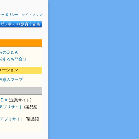
シーポリシー
｜
サイトマップ
のQ & A
関するお問合せ
メーション
校導入マップ
EDIA
(企業サイト)
neアプリサイト
(製品紹
oidアプリサイト
(製品紹