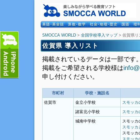
SMOCCA WORLD
>
全国学校導入マップ
> 佐賀県リ
佐賀県 導入リスト
掲載されているデータは一部です
掲載をご希望される学校様は
info@
申し付けください。
市町村
学校・施設名
佐賀市
金立小学校
スモッカ
諸富北小学校
スモッカ
城南中学校
スモッカ
スモッカ
スモッカ
スモッカ