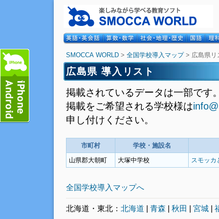
SMOCCA WORLD
>
全国学校導入マップ
> 広島県リ
広島県 導入リスト
掲載されているデータは一部です
掲載をご希望される学校様は
info@
申し付けください。
市町村
学校・施設名
山県郡大朝町
大塚中学校
スモッカ
全国学校導入マップへ
北海道・東北：
北海道
|
青森
|
秋田
|
宮城
|