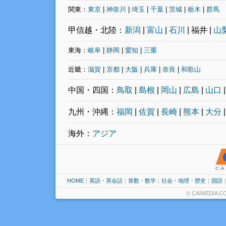
関東：
東京
|
神奈川
|
埼玉
|
千葉
|
茨城
|
栃木
|
群馬
甲信越・北陸：
新潟
|
富山
|
石川
| 福井 |
山
東海：
岐阜
|
静岡
|
愛知
|
三重
近畿：
滋賀
|
京都
|
大阪
|
兵庫
|
奈良
|
和歌山
中国・四国：
鳥取
|
島根
|
岡山
|
広島
|
山口
九州・沖縄：
福岡
|
佐賀
|
長崎
|
熊本
|
大分
海外：
アジア
HOME
｜
英語・英会話
｜
算数・数学
｜
社会・地理・歴史
｜
国語
© CAIMEDIA CO