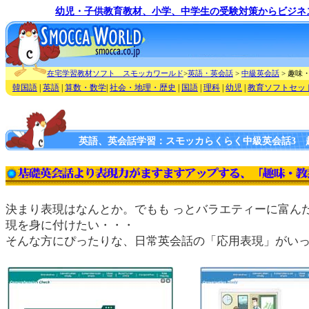
幼児・子供教育教材、小学、中学生の受験対策からビジネ
在宅学習教材ソフト スモッカワールド
>
英語・英会話
>
中級英会話
> 趣味
韓国語
|
英語
|
算数・数学
|
社会・地理・歴史
|
国語
|
理科
|
幼児
|
教育ソフトセッ
英語、英会話学習：スモッカらくらく中級英会話3 
決まり表現はなんとか。でもも
っとバラエティーに富ん
現を身に付けたい・・・
そんな方にぴったりな、日常英会話の「応用表現」がい