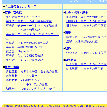
こどもから大人まで 教育
■
『上達のもと』シリーズ
■
英語・英会話
■
社会・地理・歴史
英会話ロボットチャーピー
世界地理：スモッカの新世界一
英文法：スモッカの新・英会話文法
日本地理：スモッカの日本の旅
英会話：チャーピーとしゃべって覚える
日本歴史：スモッカの時空研究
初めての英会話
■
国語
英会話：エンジョイ ジュニア イングリッ
漢字：スモッカの漢字の島ジパ
シュ
漢字：大江戸漢字流れ旅
英単語：スモッカのGoGo!英単語
英会話：英語は勉強しないで
■
理科
英会話：PlayEnglish2
化学：スモッカのミクロ探偵団
英会話：らくらく初級英会話
英会話：らくらく中級英会話
■
幼児教育
幼児教育：スモッカのちえのき
■
算数・数学
幼児教育：スモッカの玉手箱
算数教材：お母さんが教える子供の算数
数学教材：ノリノリ数学
算数教材：７時間で分かる
小学6年分の算数
幼児かず：スモッカのちえのき かず
韓国語
|
英語
|
算数・数学
|
社会・地理・歴史
|
国語
|
理科
|
幼児
|
教育ソフトセッ