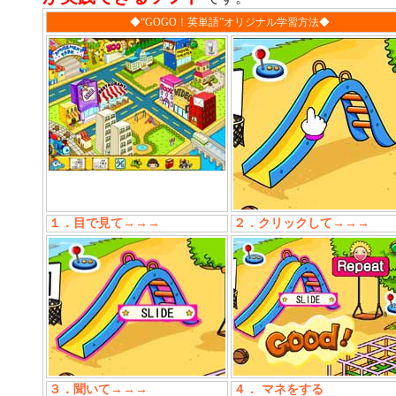
◆“GOGO！英単語”オリジナル学習方法◆
１．目で見て→→→
２．クリックして→→→
３．聞いて→→→
４． マネをする