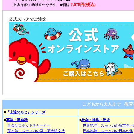
7,678円(税込)
対象年齢：幼稚園〜小学生 ■価格
公式ストアでご注文
こどもから大人まで 教育
■
『上達のもと』シリーズ
■
英語・英会話
■
社会・地理・歴史
英会話ロボットチャーピー
世界地理：スモッカの新世界一
英文法：スモッカの新・英会話文法
日本地理：スモッカの日本の旅