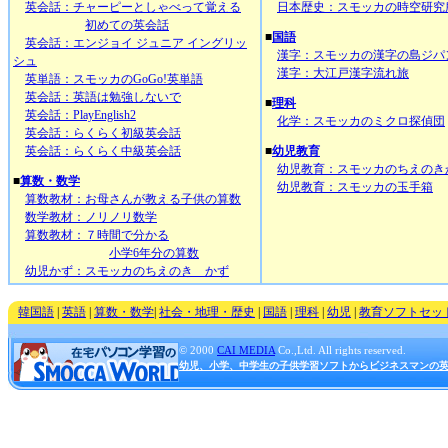
英会話：チャーピーとしゃべって覚える
日本歴史：スモッカの時空研究
初めての英会話
■
国語
英会話：エンジョイ ジュニア イングリッ
漢字：スモッカの漢字の島ジパ
シュ
漢字：大江戸漢字流れ旅
英単語：スモッカのGoGo!英単語
英会話：英語は勉強しないで
■
理科
英会話：PlayEnglish2
化学：スモッカのミクロ探偵団
英会話：らくらく初級英会話
英会話：らくらく中級英会話
■
幼児教育
幼児教育：スモッカのちえのき
■
算数・数学
幼児教育：スモッカの玉手箱
算数教材：お母さんが教える子供の算数
数学教材：ノリノリ数学
算数教材：７時間で分かる
小学6年分の算数
幼児かず：スモッカのちえのき かず
韓国語
|
英語
|
算数・数学
|
社会・地理・歴史
|
国語
|
理科
|
幼児
|
教育ソフトセッ
© 2000
CAI MEDIA
Co.,Ltd. All rights reserved.
幼児、小学、中学生の子供学習ソフトからビジネスマンの