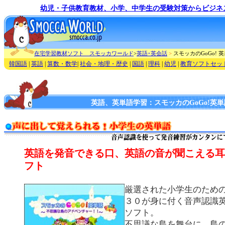
幼児・子供教育教材、小学、中学生の受験対策からビジネ
在宅学習教材ソフト スモッカワールド
>
英語･英会話
>
スモッカのGoGo! 
韓国語
|
英語
|
算数・数学
|
社会・地理・歴史
|
国語
|
理科
|
幼児
|
教育ソフトセッ
英語、英単語学習：スモッカのGoGo!英単
英語を発音できる口、英語の音が聞こえる耳
フト
厳選された小学生のため
３０が身に付く音声認識
ソフト。
不思議な島を舞台に、島