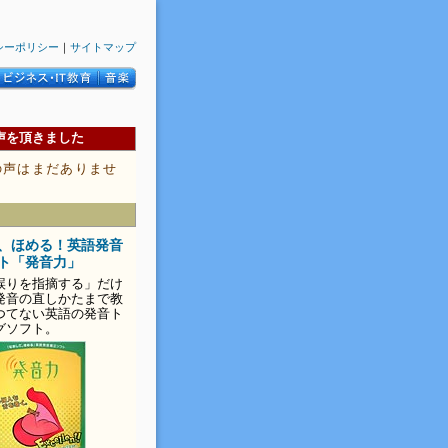
シーポリシー
｜
サイトマップ
声を頂きました
の声はまだありませ
、ほめる！英語発音
ト「発音力」
誤りを指摘する」だけ
発音の直しかたまで教
つてない英語の発音ト
グソフト。