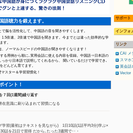
サポート
国語聴力を鍛えます。
とで脳を活性化して、中国語の音を聞きやすくします。
インフォ
、1.5倍速、2倍速で中国語を聞きます。今までとは違った効率的な学
ます。
リンク
は、ノーマルスピードの中国語が聞きやすくなります！
CAI 
用する用例から順に､実用会話に使える内容を収録。中国語⇒日本語の
スマホ
しっかり日本語で説明してくれるから、 聞いているだけで学習でき､
をどんどん育てます。
英会話
基礎マスター＆学習習慣化！
Vect
ポイント！
を７回(1週間)繰り返す
､潜在意識に刷り込まれて習慣になる
グ学習(最初はテキストを見ながら) 1日10話(1話平均3分)学ぶ×
30話を21日で習得 だから､たった3週間で‥・