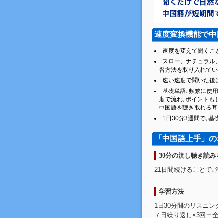
速度変換機能で中
速度を変えて聞くこ
スロー、ナチュラル
習方法を取り入れてい
速い速度で聞いた後
基礎単語､頻繁に使
順で流れ､ポイントも
中国語を聴き取れる耳
1日30分3週間で､
「中国語上手」の
30分の流し聴き読み
21日間続けることで
学習方法
1日30分間のリスニン
７日繰り返し×3回＝全