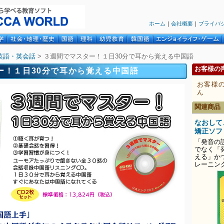
ホーム
｜
会社概要
｜
プライバ
英語・英会話
> ３週間でマスター！１日30分で耳から覚える中国語
お客様の
ー！１日30分で耳から覚える中国語
お客様
ん
関連商品
なおして
矯正ソフ
「発音の
でなく「
える」か
レーニン